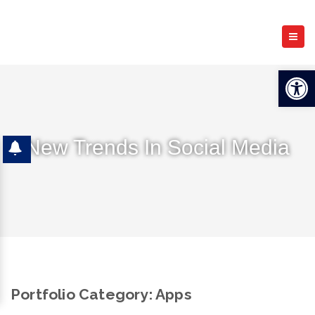
Open 
New Trends In Social Media
Portfolio Category:
Apps