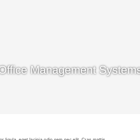
Office Management System
or ligula, eget lacinia odio sem nec elit. Cras mattis